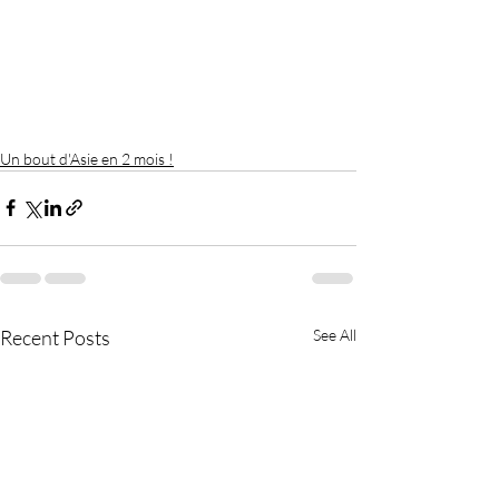
Un bout d'Asie en 2 mois !
Recent Posts
See All