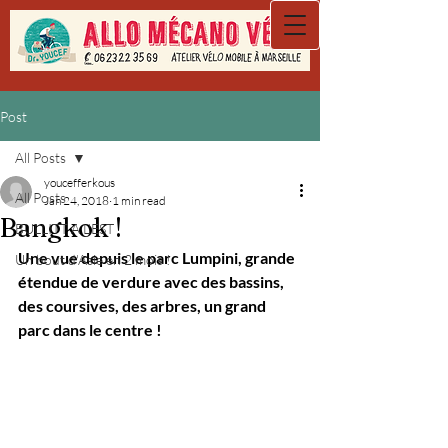
Post
All Posts
youcefferkous
All Posts
Jan 24, 2018
1 min read
Bangkok !
BULLITT A L'EST
Une vue depuis le parc Lumpini, grande 
Un bout d'Asie en 2 mois !
étendue de verdure avec des bassins, 
des coursives, des arbres, un grand 
parc dans le centre !