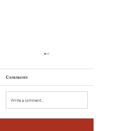
Comments
Birmanie !
Birmanie !
Write a comment...