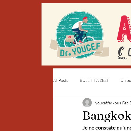
All Posts
BULLITT A L'EST
Un bou
youcefferkous
Feb 
Bangkok
Je ne constate qu'une