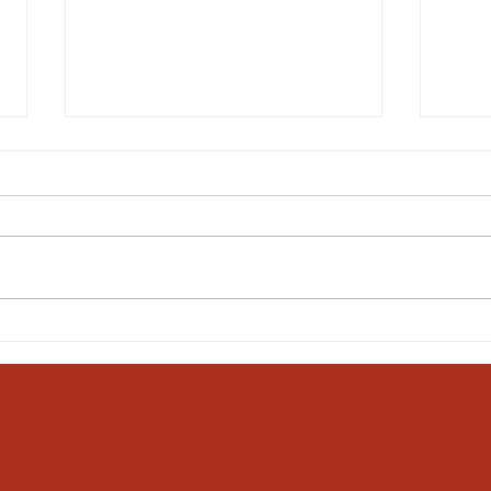
Birmanie !
Birm
ace, Love & Bicyc