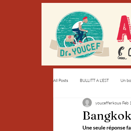
All Posts
BULLITT A L'EST
Un bou
youcefferkous
Feb 
Bangkok
Une seule réponse fa