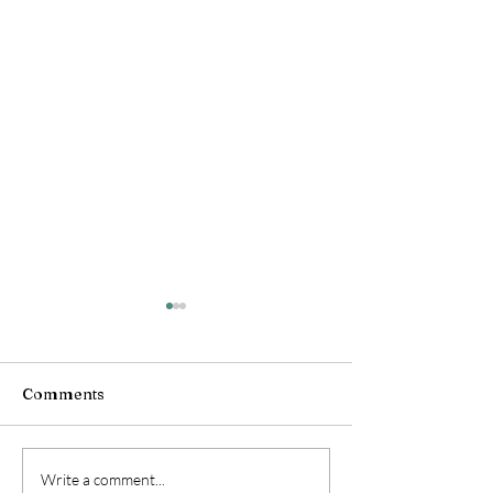
Comments
Birmanie !
Birmanie !
Write a comment...