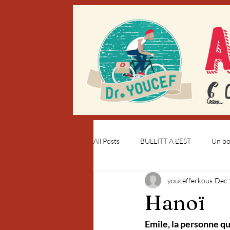
All Posts
BULLITT A L'EST
Un bou
youcefferkous
Dec 
Hanoï
Emile, la personne qu