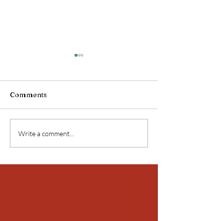
Comments
Birmanie !
Birmanie !
Write a comment...
Peace, Love & Bicycle