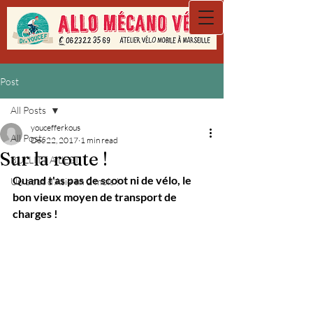
Post
All Posts
youcefferkous
All Posts
Dec 22, 2017
1 min read
Sur la route !
BULLITT A L'EST
Quand t'as pas de scoot ni de vélo, le 
Un bout d'Asie en 2 mois !
bon vieux moyen de transport de 
charges !