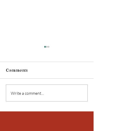
Comments
Birmanie !
Birmanie !
Write a comment...