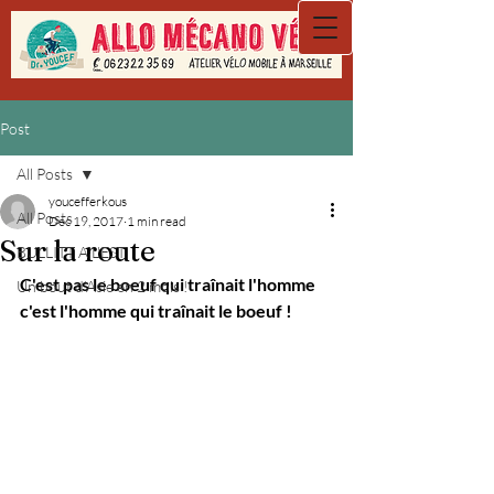
Post
All Posts
youcefferkous
All Posts
Dec 19, 2017
1 min read
Sur la route
BULLITT A L'EST
C'est pas le boeuf qui traînait l'homme 
Un bout d'Asie en 2 mois !
c'est l'homme qui traînait le boeuf !