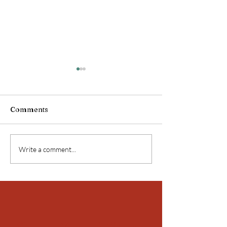
Comments
Birmanie !
Birmanie !
Write a comment...
Peace, Love & Bicycle