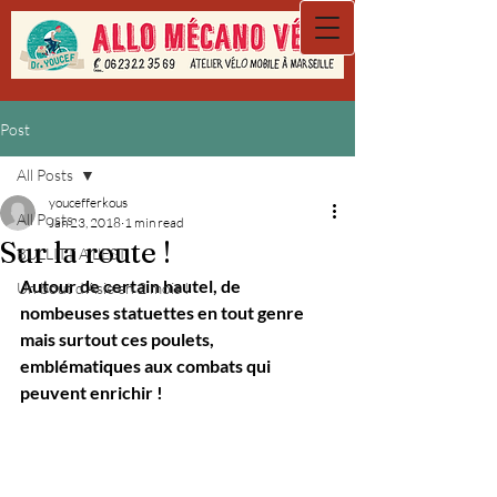
Post
All Posts
youcefferkous
All Posts
Jan 23, 2018
1 min read
Sur la route !
BULLITT A L'EST
Autour de certain hautel, de 
Un bout d'Asie en 2 mois !
nombeuses statuettes en tout genre 
mais surtout ces poulets, 
emblématiques aux combats qui 
peuvent enrichir !