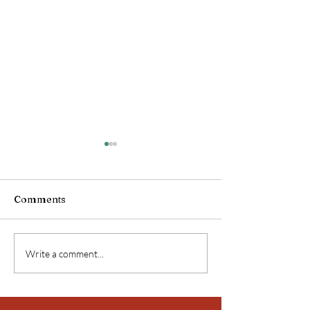
Comments
Birmanie !
Birmanie !
Write a comment...