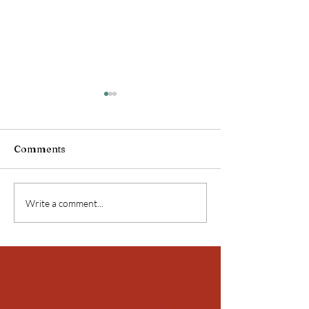
Comments
Birmanie !
Birmanie !
Write a comment...
Peace, Love & Bicycle