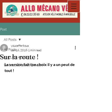
Post
All Posts
youcefferkous
All Posts
Jan 16, 2018
1 min read
Sur la route !
BULLITT A L'EST
La version fait ton choix il y a un peut de 
Un bout d'Asie en 2 mois !
tout !