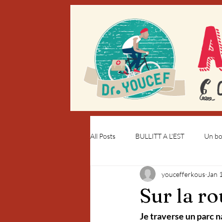
All Posts
BULLITT A L'EST
Un bou
youcefferkous
Jan 
Sur la ro
Je traverse un parc 