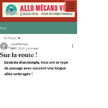
Post
All Posts
youcefferkous
All Posts
Jan 7, 2018
1 min read
Sur la route !
BULLITT A L'EST
L'entrée d'un temple, tous ont se type 
Un bout d'Asie en 2 mois !
de passage avec souvent une longue 
allée ombragée !