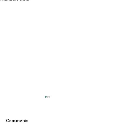
Comments
Birmanie !
Birmanie !