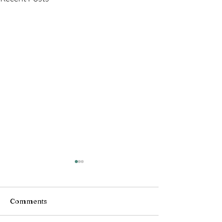
Comments
Birmanie !
Birmanie !