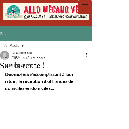
Post
All Posts
youcefferkous
All Posts
Jan 7, 2018
1 min read
Sur la route !
BULLITT A L'EST
Des moines s'accomplissant à leur 
Un bout d'Asie en 2 mois !
rituel, la reception d'offrandes de 
domiciles en domiciles...