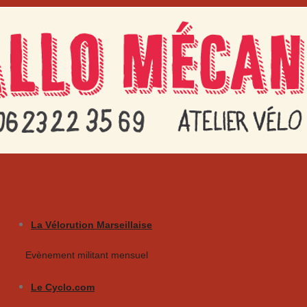
La Vélorution Marseillaise
Evènement militant mensuel
Le Cyclo.com