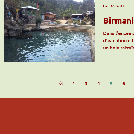
Feb 16, 2018
Birmani
Dans l'encein
d'eau douce t
un bain rafraî
3
4
5
6